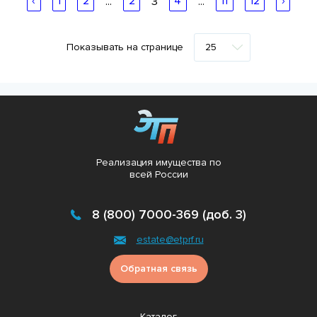
‹
1
2
...
2
3
4
...
11
12
›
Показывать на странице
Реализация имущества по
всей России
8 (800) 7000-369 (доб. 3)
estate@etprf.ru
Обратная связь
Каталог