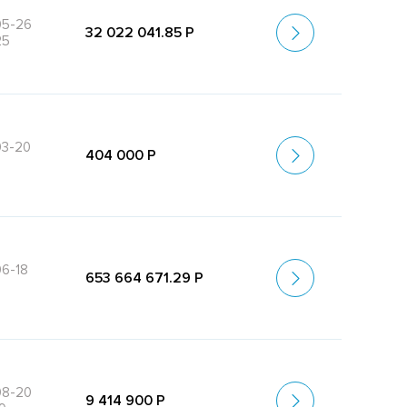
05-26
32 022 041.85 Р
25
03-20
404 000 Р
6-18
653 664 671.29 Р
3
08-20
9 414 900 Р