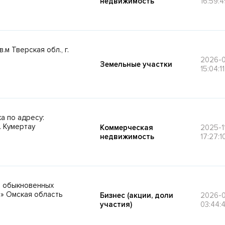
недвижимость
16:59:4
.м Тверская обл., г.
2026-
Земельные участки
15:04:11
а по адресу:
. Кумертау
Коммерческая
2025-1
недвижимость
17:27:1
) обыкновенных
» Омская область
Бизнес (акции, доли
2026-0
участия)
03:44: