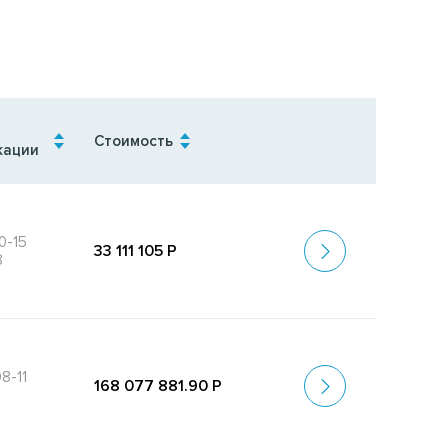
Стоимость
кации
0-15
33 111 105 Р
8
8-11
168 077 881.90 Р