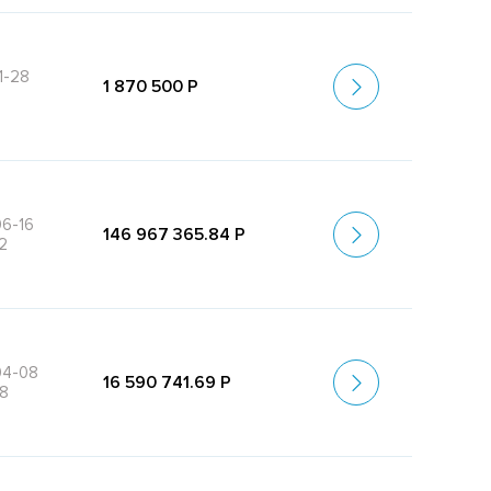
1-28
1 870 500 Р
6-16
146 967 365.84 Р
2
04-08
16 590 741.69 Р
58