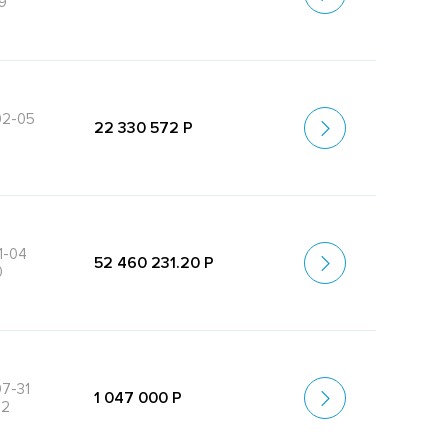
9
02-05
22 330 572 Р
1-04
52 460 231.20 Р
0
7-31
1 047 000 Р
42