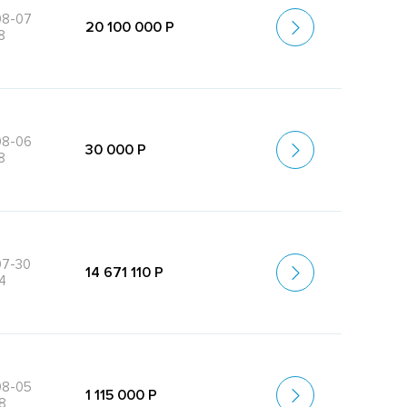
08-07
20 100 000 Р
8
08-06
30 000 Р
8
07-30
14 671 110 Р
4
08-05
1 115 000 Р
8