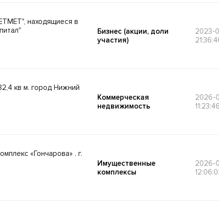
ЕТМЕТ", находящиеся в
питал"
Бизнес (акции, доли
2023-
участия)
21:36:4
2,4 кв м. город Нижний
Коммерческая
2026-
недвижимость
11:23:4
мплекс «Гончарова» . г.
Имущественные
2026-
комплексы
12:06:0