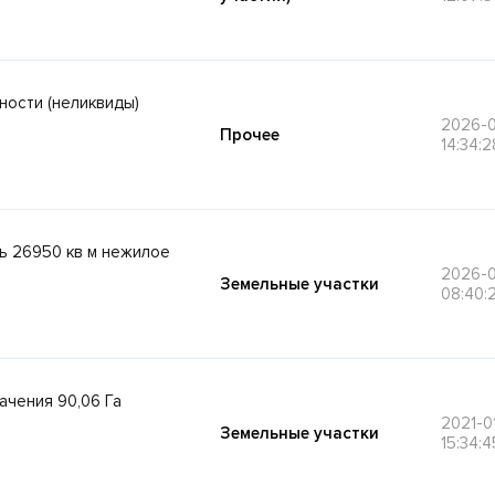
ности (неликвиды)
2026-
Прочее
14:34:2
ь 26950 кв м нежилое
2026-0
Земельные участки
08:40:
ачения 90,06 Га
2021-0
Земельные участки
15:34:4