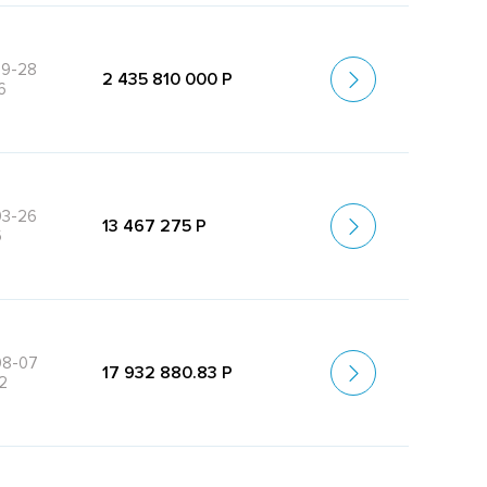
09-28
2 435 810 000 Р
6
03-26
13 467 275 Р
6
08-07
17 932 880.83 Р
2