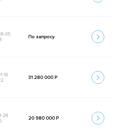
08-05
По запросу
8
1-16
31 280 000 Р
22
1-28
20 980 000 Р
5