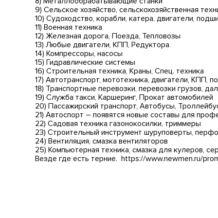
8) Металлообрабатывающие станки
9) Сельское хозяйство, сельскохозяйственная техн
10) Судоходство, корабли, катера, двигатели, подш
11) Военная техника
12) Железная дорога, Поезда, Тепловозы
13) Любые двигатели, КПП, Редуктора
14) Компрессоры, насосы
15) Гидравлические системы
16) Строительная техника, Краны, Спец. техника
17) Автотранспорт, мототехника, двигатели, КПП, по
18) Транспортные перевозки, перевозки грузов, дал
19) Служба такси, Каршеринг, Прокат автомобилей
20) Пассажирский транспорт, Автобусы, Троллейбу
21) Автоспорт – появятся новые составы для про
22) Садовая техника газонокосилки, триммеры
23) Строительный инструмент шуруповерты, перфо
24) Вентиляция, смазка вентиляторов
25) Компьютерная техника, смазка для кулеров, сер
Везде где есть терние. https://www.newmen.ru/pro