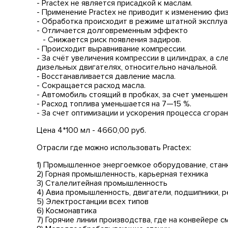
- Practex не является присадкой к маслам.
- Применение Practex нe приводит к изменению фи
- Обработка происходит в режиме штатной эксплуа
- Отличаетс
- Снижается риск появления задиров.
- Происходит выравнивание компрессии.
- За счёт увеличения компрессии в цилиндрах, а с
дизельных двигателях, относительно начальной.
- Восстанавливается давление масла.
- Сокращается расход масла.
- Автомобиль стоящий в пробках, за счет уменьше
- Расход топлива уменьшается на 7—15 %.
- За счет оптимизации и ускорения процесса сгор
Цена 4*100 мл - 4660,00 руб.
Отрасли где можно использовать Practex:
1) Промышленное энергоемкое оборудование, станк
2) Горная промышленность, карьерная техника
3) Сталелитейная промышленность
4) Авиа промышленность, двигатели, подшипники, ре
5) Электростанции всех типов
6) Космонавтика
7) Горячие линии производства, где на конвейере 