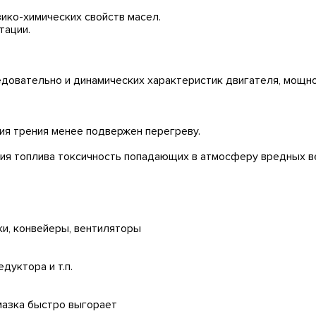
зико-химических свойств масел.
тации.
я долговремен
ледовательно и динамических характеристик двигателя, мощно
ния трения менее подвержен перегреву.
ания топлива токсичность попадающих в атмосферу вредных в
и, конвейеры, вентиляторы
дуктора и т.п.
смазка быстро выгорает