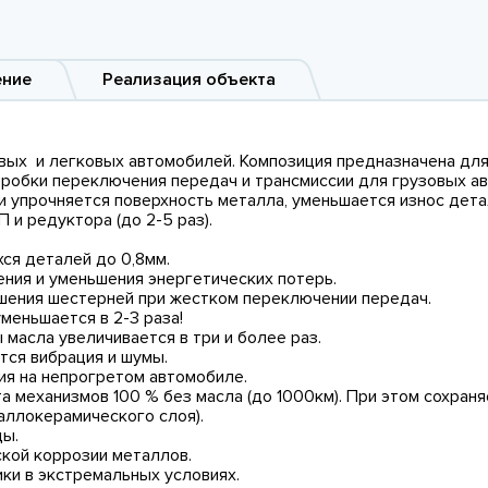
ение
Реализация объекта
ых и легковых автомобилей. Композиция предназначена для
ханической коробки переключения передач и т
ерхность металла, уменьшается износ деталей в
 и редуктора (до 2-5 раз).
ся деталей до 0,8мм.
ения и уменьшения энергетических потерь.
ушения шестерней при жестком переключении передач.
меньшается в 2-3 раза!
 масла увеличивается в три и более раз.
ется вибрация и шумы.
ия на непрогретом автомобиле.
а механизмов 100 % без масла (до 1000км). При этом сохран
аллокерамического слоя).
ды.
кой коррозии металлов.
ки в экстремальных условиях.