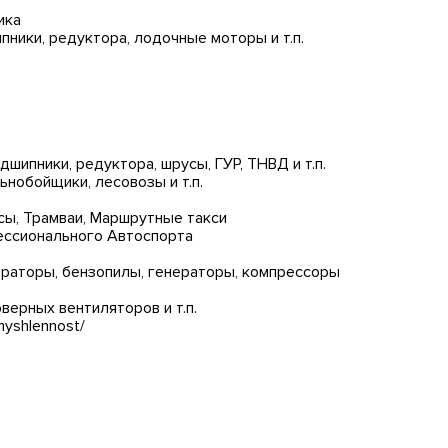
ика
ипники, редуктора, лодочные моторы и т.п.
дшипники, редуктора, шрусы, ГУР, ТНВД и т.п.
ьнобойщики, лесовозы и т.п.
сы, Трамваи, Маршрутные такси
фессионального Автоспорта
раторы, бензопилы, генераторы, компрессоры
верных вентиляторов и т.п.
myshlennost/