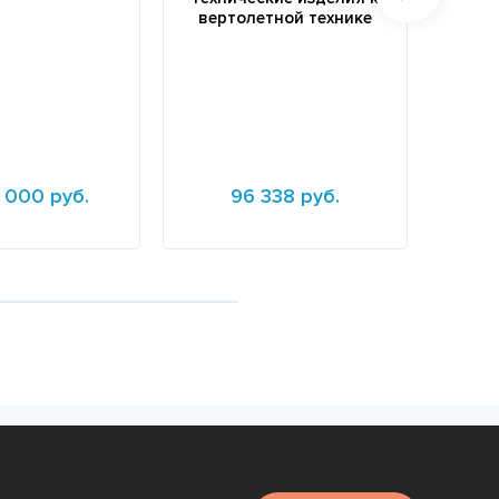
вертолетной технике
круг
 000 руб.
96 338 руб.
е
Подробнее
Подр