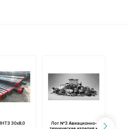
ПНТЗ 30х8,0
Лот №3 Авиационно-
Това
технические изделия к
це