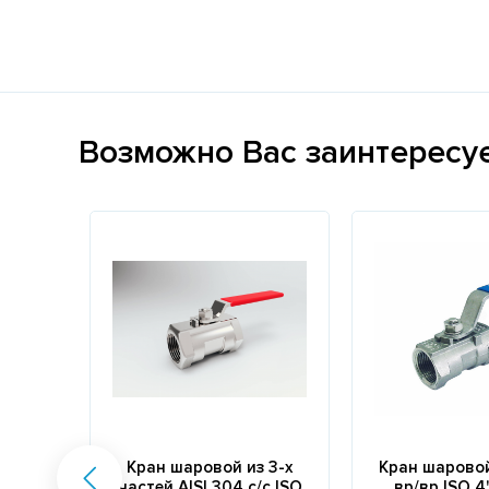
Возможно Вас заинтересу
Кран шаровой из 3-х
Кран шаровой
частей AISI 304 с/с ISO
вр/вр ISO 4