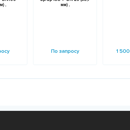
м) ,
мм) ,
росу
По запросу
1 500
Подробнее
Подробне