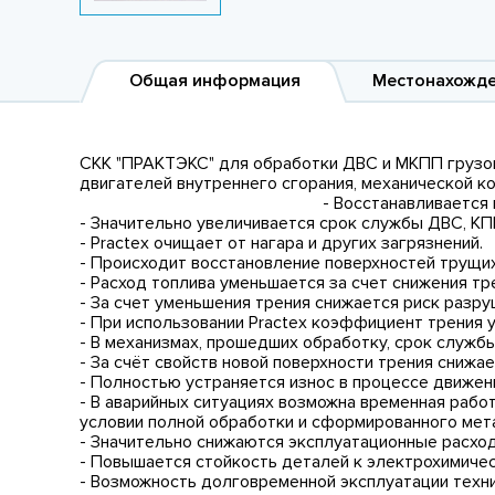
Общая информация
Местонахожд
СКК "ПРАКТЭКС" для обработки ДВС и МКПП грузов
двигателей внутреннего сгорания, ме
- Восстанавливается и упрочняется пов
- Значительно увеличивается срок службы ДВС, КПП
- Practex очищает от нагара и других загрязнений.
- Происходит восстановление поверхностей трущих
- Расход топлива уменьшается за счет снижения тр
- За счет уменьшения трения снижается риск разр
- При использовании Practex коэффициент трения у
- В механизмах, прошедших обработку, срок службы
- За счёт свойств новой поверхности трения снижа
- Полностью устраняется износ в процессе движен
- В аварийных ситуациях возможна временная работ
условии полной обработки и сформированного мет
- Значительно снижаются эксплуатационные расхо
- Повышается стойкость деталей к электрохимичес
- Возможность долговременной эксплуатации техни