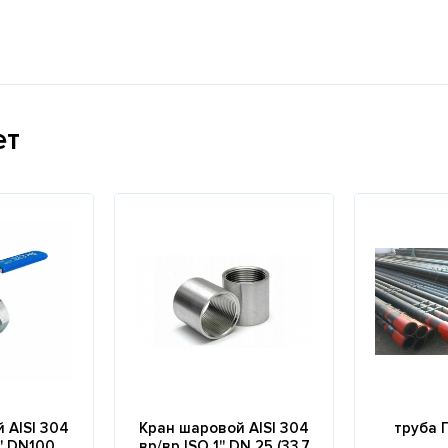
ет
 AISI 304
Кран шаровой AISI 304
труба 
'' DN100
вр/вр ISO 1'' DN 25 (33,7