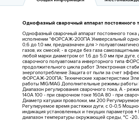
Однофазный сварочный аппарат постоянного 
Однофазный сварочный аппарат постоянного тока 
исполнении "ФОРСАЖ-200ПА Универсальный одно
0,6 до 1,0 мм, предназначен для > полуавтоматиче
газов, их смесей; - в среде без газа самозащитн
любой марки диаметром от 1,6 до 5,0 мм при дуге
сварочного полуавтомата инверторного типа ФОР
продолжительного цикла работ Электронная стаби
энергопотребление Защита от пыли за счет эффек
ФОРСАЖ-200ПА: Технические характеристики Элек
работы MIG/MAG Дополнительные режимы работы MM
Диапазон регулирования сварочного тока, А - режи
140А 100 - при сварочном токе 160А 80 - при свар
Диаметр катушки проволоки, мм 200 Регулируемое вр
Регулируемое время растяжки дуги, с 0-0,5 Мощно
индикация установленных и текущих параметров + 
диапазон температуры окружающей среды, °С -20..