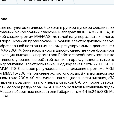
тока
.
для полуавтоматической сварки и ручной дуговой сварки пл
фазный моноблочный сварочный аппарат ФОРСАЖ-200ПА, ис
ской сварки (режим MIG/MAG) деталей из углеродистых и лег
ыми порошковыми проволоками. > ручной электродуговой сва
, образованной постоянным током, регулируемым в диапазоне
САЖ-200ПА: Универсальность Высококачественное формиро
лизация выходных параметров Работоспособность при сниже
тивного управления работой вентилятора Функциональные в
тропитание Электропитание, В однофазная сеть 220 В 50 Г
A, TIG Диапазон регулирования напряжения в режиме MIG/MA
м ММА 15-200 Напряжение холостого хода, В - в активном ре
очном токе 200А 40 Максимальная мощность сети питания, кВА
емя продувки газа, с - перед сваркой 0-0,5 - после сварки 
сть мотора редуктора, ВА 40 Число роликов механизма пода
Массо-габаритные показатели Габариты, мм 445х245х335 Мас
. +40