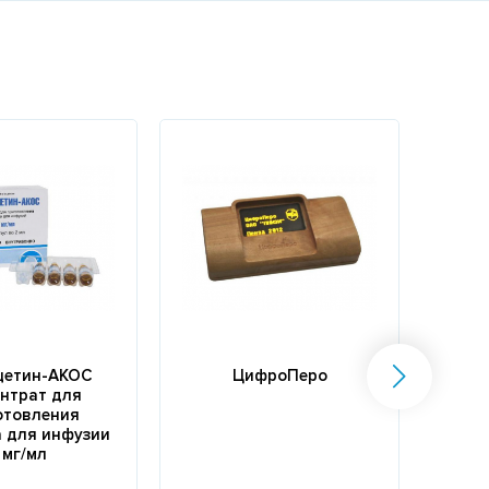
цетин-АКОС
ЦифроПеро
нтрат для
отовления
тел
 для инфузии
 мг/мл