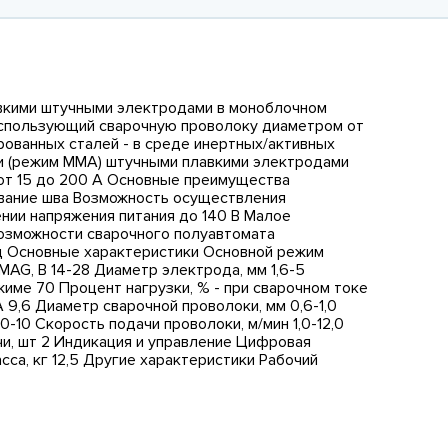
авкими штучными электродами в моноблочном
пользующий сварочную проволоку диаметром от
ированных сталей - в среде инертных/активных
рки (режим ММА) штучными плавкими электродами
 от 15 до 200 А Основные преимущества
вание шва Возможность осуществления
нии напряжения питания до 140 В Малое
озможности сварочного полуавтомата
ц Основные характеристики Основной режим
G, В 14-28 Диаметр электрода, мм 1,6-5
жиме 70 Процент нагрузки, % - при сварочном токе
 9,6 Диаметр сварочной проволоки, мм 0,6-1,0
0-10 Скорость подачи проволоки, м/мин 1,0-12,0
чи, шт 2 Индикация и управление Цифровая
са, кг 12,5 Другие характеристики Рабочий