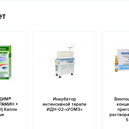
ет
ДИМ®
Инкубатор
Винпо
РАМИН +
интенсивной терапи
конце
) Капли
ИДН-02-«УОМЗ»
приг
ые
раствора
5