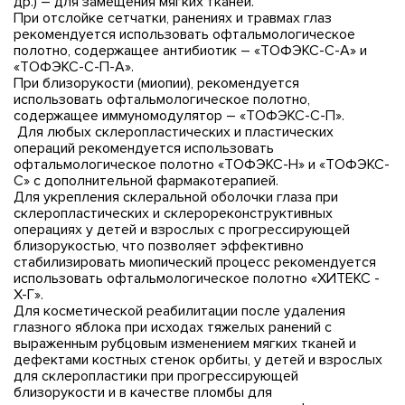
др.) – для замещения мягких тканей.
При отслойке сетчатки, ранениях и травмах глаз
рекомендуется использовать офтальмологическое
полотно, содержащее антибиотик – «ТОФЭКС-С-А» и
«ТОФЭКС-С-П-А».
При близорукости (миопии), рекомендуется
использовать офтальмологическое полотно,
содержащее иммуномодулятор – «ТОФЭКС-С-П».
Для любых склеропластических и пластических
операций рекомендуется использовать
офтальмологическое полотно «ТОФЭКС-Н» и «ТОФЭКС-
С» с дополнительной фармакотерапией.
Для укрепления склеральной оболочки глаза при
склеропластических и склерореконструктивных
операциях у детей и взрослых с прогрессирующей
близорукостью, что позволяет эффективно
стабилизировать миопический процесс рекомендуется
использовать офтальмологическое полотно «ХИТЕКС -
Х-Г».
Для косметической реабилитации после удаления
глазного яблока при исходах тяжелых ранений с
выраженным рубцовым изменением мягких тканей и
дефектами костных стенок орбиты, у детей и взрослых
для склеропластики при прогрессирующей
близорукости и в качестве пломбы для