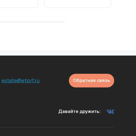
е
Подробнее
Подр
estate@etprf.ru
Обратная связь
Давайте дружить: