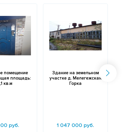
е помещение
Здание на земельном
общая площадь:
участке д. Мелегежская
,1 кв.м
Горка
со
600 руб.
1 047 000 руб.
1 6