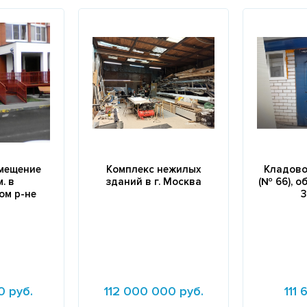
мещение
Комплекс нежилых
Кладово
м. в
зданий в г. Москва
(№ 66), 
ом р-не
3
0 руб.
112 000 000 руб.
111 