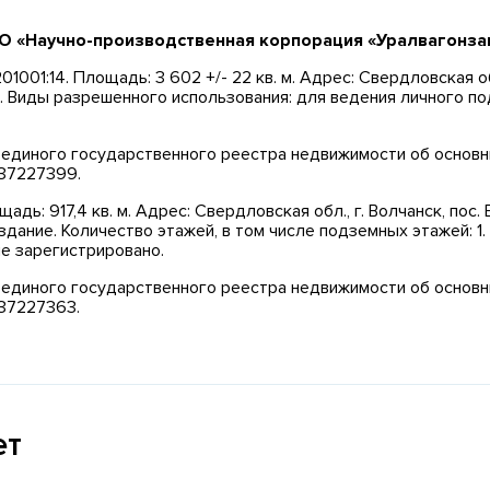
АО «Научно-производственная корпорация «Уралвагонза
01001:14. Площадь: 3 602 +/- 22 кв. м. Адрес: Свердловская об
ов. Виды разрешенного использования: для ведения личного 
из единого государственного реестра недвижимости об основ
237227399.
адь: 917,4 кв. м. Адрес: Свердловская обл., г. Волчанск, пос.
здание. Количество этажей, в том числе подземных этажей: 1
е зарегистрировано.
из единого государственного реестра недвижимости об основ
237227363.
ет