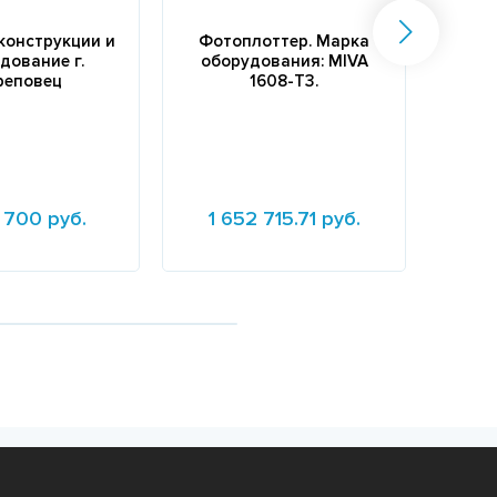
конструкции и
Фотоплоттер. Марка
Маши
дование г.
оборудования: MIVA
давл
реповец
1608-T3.
 700 руб.
1 652 715.71 руб.
е
Подробнее
Подр