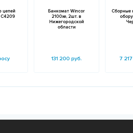
р цепей
Банкомат Wincor
Сборные 
 C4209
2100xe, 2шт. в
обору
Нижегородской
Че
области
росу
131 200 руб.
7 217
Подробнее
Подробне