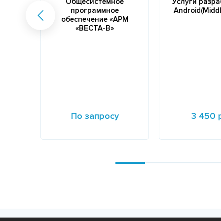
Общесистемное
Услуги разр
программное
Android(Middl
обеспечение «АРМ
«ВЕСТА-В»
По запросу
3 450 
Подробнее
Подробнее