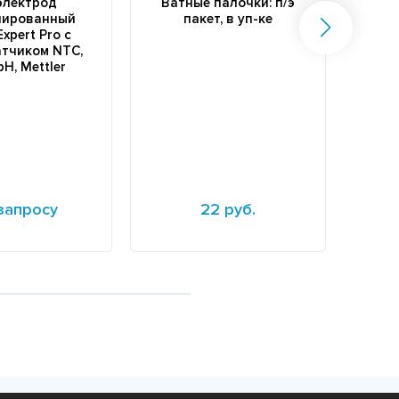
электрод
Ватные палочки: п/э
нированный
пакет, в уп-ке
ми
Expert Pro c
"U
тчиком NTC,
 pH, Mettler
сте
100 
скор
мл/ча
запросу
22 руб.
е
Подробнее
Подр