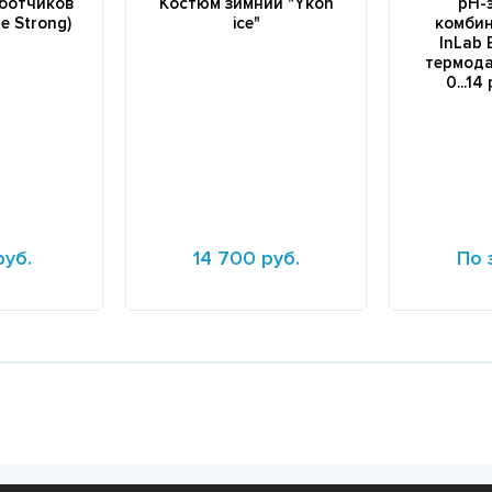
аботчиков
Костюм зимний "Ykon
рН-
e Strong)
ice"
комби
InLab 
термода
0...14
руб.
14 700 руб.
По 
Подробнее
Подробне