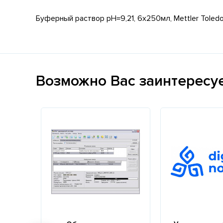
Буферный раствор рН=9,21, 6х250мл, Mettler Toled
Возможно Вас заинтересу