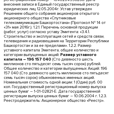
внесения записи в Единый государственный реестр
юридических лиц 12.05.2004г. Устав утвержден
Решением общего собрания акционеров открытого
акционерного общества «Спутниковые
телекоммуникации Башкортостана» (Протокол № 14 от
«31» мая 2016г.). 1.2.1. Перечень основной продукции
(работ, услуг) согласно уставу Эмитента: «3.4.1.
Строительство и эксплуатация сетей и средств связи,
телевидения и радиовещания на Территории Республики
Башкортостан и за ее пределами». 1.2.2. Размер
уставного капитала Эмитента, общее количество и
категории выпущенных акций:
Размер уставного
капитала – 196 157 040
(Сто девяносто шесть
миллионов сто пятьдесят семь тысяч сорок) рублей.
Общее количество и категории выпущенных Акций: 196
157 040 (Сто девяносто шесть миллионов сто пятьдесят
семь тысяч сорок) обыкновенных именных акций.
Номинальная стоимость одной акции: 1 (Один) руб. 00
коп. Государственный регистрационный номер выпуска
ценных бумаг – 1-01-02821-Е. Дата государственной
регистрации выпуска ценных бумаг – 10.06.2004 г. 1.2.3.
Реестродержатель: Акционерное общество «Реестр».