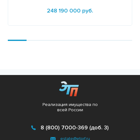
248 190 000 руб.
Подробнее
Реализация имущества по
всей России
8 (800) 7000-369 (доб. 3)
estate@etprf.ru