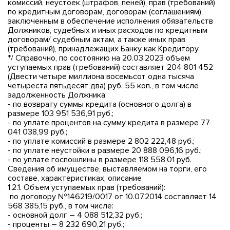
комиссий, неустоек (штрафов, пеней), прав (требований)
по кредитным договорам, договорам (соглашениям),
заключенным в обеспечение исполнения обязательств
Должников, судебных и иных расходов по кредитным
договорам/ судебным актам, а также иных прав
(требований), принадлежащих Банку как Кредитору.
*/ Справочно, по состоянию на 20.03.2023 объем
уступаемых прав (требований) составляет 204 801 452
(Двести четыре миллиона восемьсот одна тысяча
четыреста пятьдесят два) руб. 55 коп., в том числе
задолженность Должника:
- по возврату суммы кредита (основного долга) в
размере 103 951 536,91 руб.;
- по уплате процентов на сумму кредита в размере 77
041 038,99 руб.;
- по уплате комиссий в размере 2 802 222,48 руб.;
- по уплате неустойки в размере 20 888 096,16 руб.;
- по уплате госпошлины в размере 118 558,01 руб.
Сведения об имуществе, выставляемом на торги, его
составе, характеристиках, описание
1.2.1. Объем уступаемых прав (требований):
по договору №146219/0017 от 10.07.2014 составляет 14
568 385,15 руб., в том числе:
- основной долг – 4 088 512,32 руб.;
- проценты – 8 232 690,21 руб.;