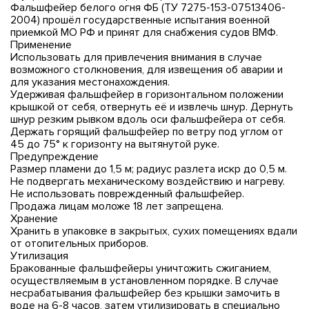
Фальшфейер белого огня ФБ (ТУ 7275-153-07513406-
2004) прошёл государственные испытания военной
приемкой МО РФ и принят для снабжения судов ВМФ.
Применение
Использовать для привлечения внимания в случае
возможного столкновения, для извещения об аварии и
для указания местонахождения.
Удерживая фальшфейер в горизонтальном положении
крышкой от себя, отвернуть её и извлечь шнур. Дернуть
шнур резким рывком вдоль оси фальшфейера от себя.
Держать горящий фальшфейер по ветру под углом от
45 до 75° к горизонту на вытянутой руке.
Предупреждение
Размер пламени до 1,5 м; радиус разлета искр до 0,5 м.
Не подвергать механическому воздействию и нагреву.
Не использовать поврежденный фальшфейер.
Продажа лицам моложе 18 лет запрещена.
Хранение
Хранить в упаковке в закрытых, сухих помещениях вдали
от отопительных приборов.
Утилизация
Бракованные фальшфейеры уничтожить сжиганием,
осуществляемым в установленном порядке. В случае
несрабатывания фальшфейер без крышки замочить в
воде на 6-8 часов, затем утилизировать в специально