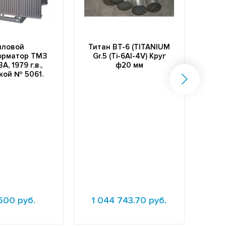
иловой
Титан ВТ-6 (TITANIUM
Лот
орматор ТМЗ
Gr.5 (Ti-6Al-4V) Круг
техн
А, 1979 г.в.,
ф20 мм
вер
кой № 5061.
со
500 руб.
1 044 743.70 руб.
7