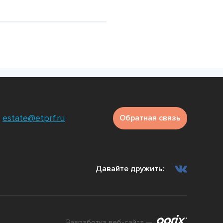
е
Подробнее
Подр
estate@etprf.ru
Обратная связь
Давайте дружить:
Разработка веб-сайта —