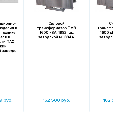
ационно-
Силовой
С
изделия к
трансформатор ТМЗ
трансф
технике,
1600 кВА, 1983 г.в.,
1600 кВ
еся в
заводской № 8844.
заводс
сти ПАО
ский
 завод».
9 руб.
162 500 руб.
162 