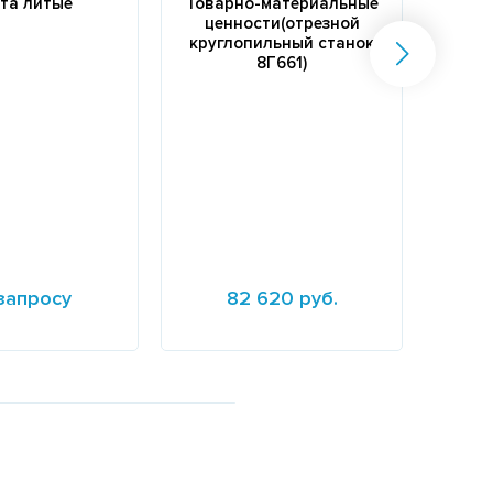
та литые
Товарно-материальные
ценности(отрезной
тра
круглопильный станок
63
8Г661)
зав
запросу
82 620 руб.
е
Подробнее
Подр