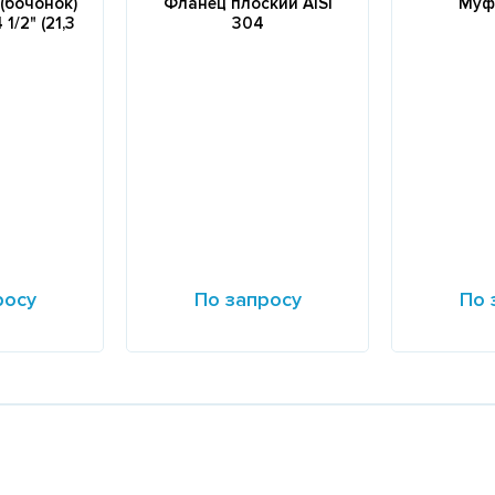
(бочонок)
Фланец плоский AISI
Муф
1/2" (21,3
304
росу
По запросу
По 
Подробнее
Подробне