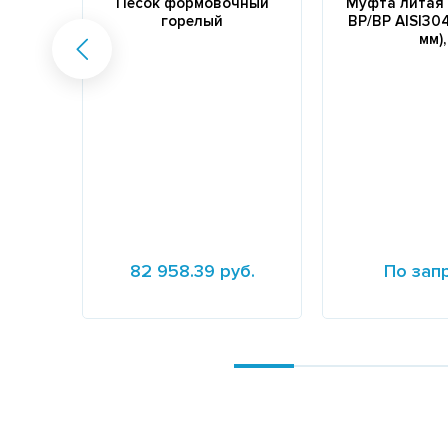
Песок формовочный
Муфта литая 
горелый
ВР/ВР AISI304 
мм),
82 958.39 руб.
По зап
Подробнее
Подробнее