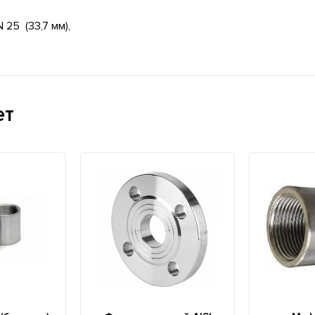
 25 (33,7 мм),
ет