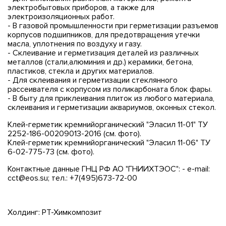
электробытовых приборов, а также для
электроизоляционных работ.
- В газовой промышленности при герметизации разъемов
корпусов подшипников, для предотвращения утечки
масла, уплотнения по воздуху и газу.
- Склеивание и герметизация деталей из различных
металлов (стали,алюминия и др.) керамики, бетона,
пластиков, стекла и других материалов.
- Для склеивания и герметизации стеклянного
рассеивателя с корпусом из поликарбоната блок фары.
- В быту для приклеивания плиток из любого материала,
склеивания и герметизации аквариумов, оконных стекол.
Клей-герметик кремнийорганический "Эласил 11-01" ТУ
2252-186-00209013-2016 (см. фото).
Клей-герметик кремнийорганический "Эласил 11-06" ТУ
6-02-775-73 (см. фото).
Контактные данные ГНЦ РФ АО "ГНИИХТЭОС": - e-mail:
cct@eos.su; тел.: +7(495)673-72-00
Холдинг: РТ-Химкомпозит