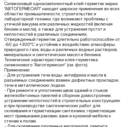
Силиконовый однокомпонентный клей-герметик марки
"АВТОГЕРМЕСИЛ" находит широкое применение во всех
областях промышленности, строительстве и
лабораторной техники, где возникают проблемы с
утечкой вакуума или различных жидкостей (включая
бензин и масла), а также для устранения пустот и
неплотностей в различных соединениях.
Отвержденный герметик длительно работоспособен от
-60 до +300°С и устойчив к воздействию атмосферы,
природного газа, воды и различных водных растворов,
минеральных и синтетических масел и бензина.
Технические характеристики клея-герметика
силиконового "Автогермесил" (см. фото).
Применение:
- Для устранения течи воды, антифриза и масла в
разъемных соединениях взамен дефектных прокладок,
течи в металлических лодках.
- При ремонте и уплотнении швов зданий и стыков
железобетонных панелей в сборном домостроении,
устранении неплотностей в строительных конструкциях
и при производстве сантехнических работ для
склеивания и герметизации сантехники, герметизации
мест примыкания раковин, ванн и кухонной мебели к
стенам и полам.
- Для склеивания различных материалов, ремонта