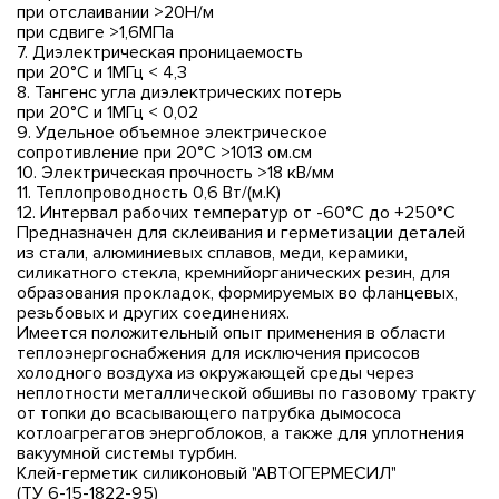
при отслаивании >20Н/м
при сдвиге >1,6МПа
7. Диэлектрическая проницаемость
при 20°C и 1МГц < 4,3
8. Тангенс угла диэлектрических потерь
при 20°C и 1МГц < 0,02
9. Удельное объемное электрическое
сопротивление при 20°C >1013 ом.см
10. Электрическая прочность >18 кВ/мм
11. Теплопроводность 0,6 Вт/(м.К)
12. Интервал рабочих температур от -60°C до +250°C
Предназначен для склеивания и герметизации деталей
из стали, алюминиевых сплавов, меди, керамики,
силикатного стекла, кремнийорганических резин, для
образования прокладок, формируемых во фланцевых,
резьбовых и других соединениях.
Имеется положительный опыт применения в области
теплоэнергоснабжения для исключения присосов
холодного воздуха из окружающей среды через
неплотности металлической обшивы по газовому тракту
от топки до всасывающего патрубка дымососа
котлоагрегатов энергоблоков, а также для уплотнения
вакуумной системы турбин.
Клей-герметик силиконовый "АВТОГЕРМЕСИЛ"
(ТУ 6-15-1822-95)