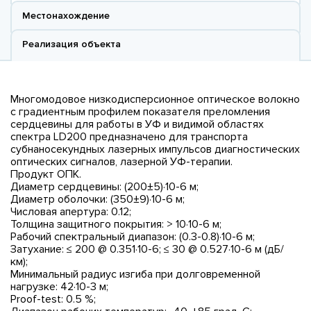
Местонахождение
Реализация объекта
Многомодовое низкодисперсионное оптическое волокно
с градиентным профилем показателя преломления
сердцевины для работы в УФ и видимой областях
спектра LD200 предназначено для транспорта
субнаносекундных лазерных импульсов диагностических
оптических сигналов, лазерной УФ-терапии.
Продукт ОПК.
Диаметр сердцевины: (200±5)·10-6 м;
Диаметр оболочки: (350±9)·10-6 м;
Числовая апертура: 0.12;
Толщина защитного покрытия: > 10·10-6 м;
Рабочий спектральный диапазон: (0.3-0.8)·10-6 м;
Затухание: ≤ 200 @ 0.351·10-6; ≤ 30 @ 0.527·10-6 м (дБ/
км);
Минимальный радиус изгиба при долговременной
нагрузке: 42·10-3 м;
Proof-test: 0.5 %;