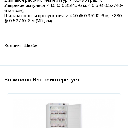
Диапазон рабочих температур: -40..+85 град. С;
Уширение импульса: < 1.0 @ 0.351·10-6 м; < 0.5 @ 0.527·10-
6 м (пс/м);
Ширина полосы пропускания: > 440 @ 0.351·10-6 м; > 880
@ 0.527·10-6 м (МГц·км)
Холдинг: Швабе
Возможно Вас заинтересует