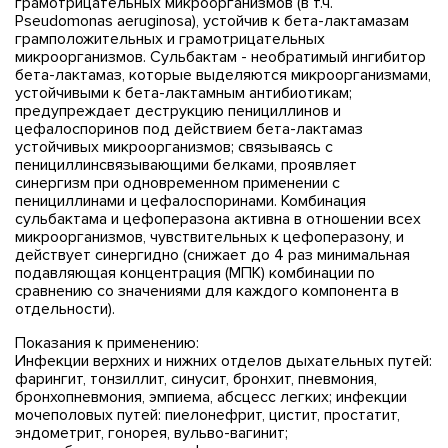
грамотрицательных микроорганизмов (в т.ч.
Pseudomonas aeruginosa), устойчив к бета-лактамазам
грамположительных и грамотрицательных
микроорганизмов. Сульбактам - необратимый ингибитор
бета-лактамаз, которые выделяются микроорганизмами,
устойчивыми к бета-лактамным антибиотикам;
предупреждает деструкцию пенициллинов и
цефалоспоринов под действием бета-лактамаз
устойчивых микроорганизмов; связываясь с
пенициллинсвязывающими белками, проявляет
синергизм при одновременном применении с
пенициллинами и цефалоспоринами. Комбинация
сульбактама и цефоперазона активна в отношении всех
микроорганизмов, чувствительных к цефоперазону, и
действует синергидно (снижает до 4 раз минимальная
подавляющая концентрация (МПК) комбинации по
сравнению со значениями для каждого компонента в
отдельности).
Показания к применению:
Инфекции верхних и нижних отделов дыхательных путей:
фарингит, тонзиллит, синусит, бронхит, пневмония,
бронхопневмония, эмпиема, абсцесс легких; инфекции
мочеполовых путей: пиелонефрит, цистит, простатит,
эндометрит, гонорея, вульво-вагинит;