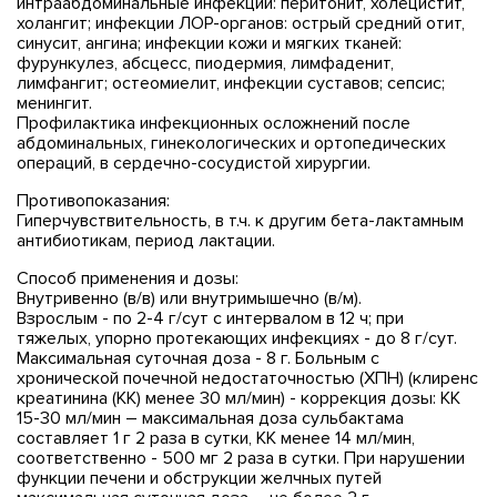
интраабдоминальные инфекции: перитонит, холецистит,
холангит; инфекции ЛОР-органов: острый средний отит,
синусит, ангина; инфекции кожи и мягких тканей:
фурункулез, абсцесс, пиодермия, лимфаденит,
лимфангит; остеомиелит, инфекции суставов; сепсис;
менингит.
Профилактика инфекционных осложнений после
абдоминальных, гинекологических и ортопедических
операций, в сердечно-сосудистой хирургии.
Противопоказания:
Гиперчувствительность, в т.ч. к другим бета-лактамным
антибиотикам, период лактации.
Способ применения и дозы:
Внутривенно (в/в) или внутримышечно (в/м).
Взрослым - по 2-4 г/сут с интервалом в 12 ч; при
тяжелых, упорно протекающих инфекциях - до 8 г/сут.
Максимальная суточная доза - 8 г. Больным с
хронической почечной недостаточностью (ХПН) (клиренс
креатинина (КК) менее 30 мл/мин) - коррекция дозы: КК
15-30 мл/мин – максимальная доза сульбактама
составляет 1 г 2 раза в сутки, КК менее 14 мл/мин,
соответственно - 500 мг 2 раза в сутки. При нарушении
функции печени и обструкции желчных путей