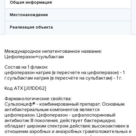
Общая информация
Местонахождение
Реализация объекта
Международное непатентованное название:
Цефоперазон+сульбактам
Состав на 1 флакон:
цефоперазон натрия (в пересчёте на цефоперазон) - 1
г,сульбактам натрия (в пересчёте на сульбактам) - 1 г.
Код ATX [J01DD62]
Фармакологические свойства:
Сульзонцеф® - комбинированный препарат. Основным
антибактериальным компонентов является
цефоперазон. Цефоперазон - цефалоспориновый
антибиотик III поколения, действует бактерицидно,
обладает широким спектром действия; высокоактивен в
отношении аэробных и анаэробных грамположительных и