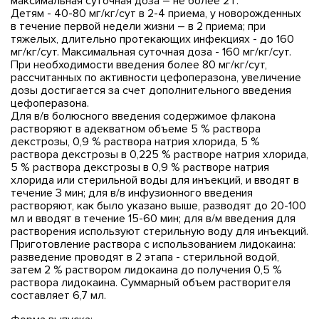
максимальная суточная доза – не более 2 г.
Детям - 40-80 мг/кг/сут в 2-4 приема, у новорожденных
в течение первой недели жизни – в 2 приема; при
тяжелых, длительно протекающих инфекциях - до 160
мг/кг/сут. Максимальная суточная доза - 160 мг/кг/сут.
При необходимости введения более 80 мг/кг/сут,
рассчитанных по активности цефоперазона, увеличение
дозы достигается за счет дополнительного введения
цефоперазона.
Для в/в болюсного введения содержимое флакона
растворяют в адекватном объеме 5 % раствора
декстрозы, 0,9 % раствора натрия хлорида, 5 %
раствора декстрозы в 0,225 % растворе натрия хлорида,
5 % раствора декстрозы в 0,9 % растворе натрия
хлорида или стерильной воды для инъекций, и вводят в
течение 3 мин; для в/в инфузионного введения
растворяют, как было указано выше, разводят до 20-100
мл и вводят в течение 15-60 мин; для в/м введения для
растворения используют стерильную воду для инъекций.
Приготовление раствора с использованием лидокаина:
разведение проводят в 2 этапа - стерильной водой,
затем 2 % раствором лидокаина до получения 0,5 %
раствора лидокаина. Суммарный объем растворителя
составляет 6,7 мл.