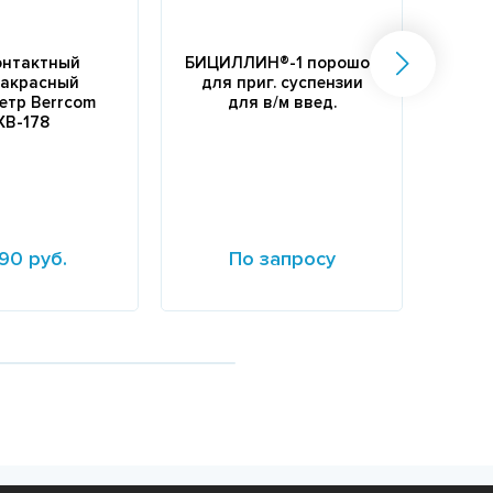
онтактный
БИЦИЛЛИН®-1 порошок
акрасный
для приг. суспензии
етр Berrcom
для в/м введ.
XB-178
90 руб.
По запросу
е
Подробнее
Подр