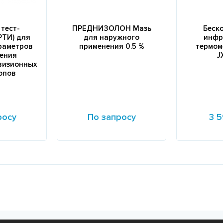
тест-
ПРЕДНИЗОЛОН Мазь
Беск
РТИ) для
для наружного
инфр
раметров
применения 0.5 %
термом
ения
J
визионных
опов
росу
По запросу
3 5
Подробнее
Подробне