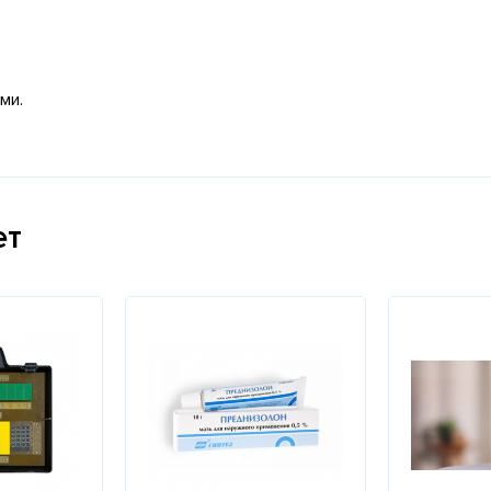
ми.
ет