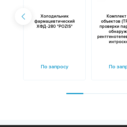
Холодильник
Комплект 
фармацевтический
объектов (Т
ХФД-280 "POZIS"
проверки па
обнаруж
рентгенотеле
интроск
По запросу
По зап
Подробнее
Подробнее