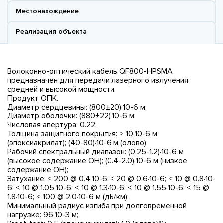
Местонахождение
Реализация объекта
Волоконно-оптический кабель QF800-HPSMA
предназначен для передачи лазерного излучения
средней и высокой мощности.
Продукт ОПК.
Диаметр сердцевины: (800±20)·10-6 м;
Диаметр оболочки: (880±22)·10-6 м;
Числовая апертура: 0.22;
Толщина защитного покрытия: > 10·10-6 м
(эпоксиакрилат); (40-80)·10-6 м (олово);
Рабочий спектральный диапазон: (0.25-1.2)·10-6 м
(высокое содержание OH); (0.4-2.0)·10-6 м (низкое
содержание OH);
Затухание: ≤ 200 @ 0.4·10-6; ≤ 20 @ 0.6·10-6; < 10 @ 0.8·10-
6; < 10 @ 1.05·10-6; < 10 @ 1.3·10-6; < 10 @ 1.55·10-6; < 15 @
1.8·10-6; < 100 @ 2.0·10-6 м (дБ/км);
Минимальный радиус изгиба при долговременной
нагрузке: 96·10-3 м;