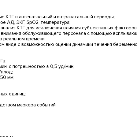
ью КТГ в антенатальный и интранатальный периоды;
ое АД, ЭКГ, SpO2, температура;
 анализ КТГ для исключения влияния субъективных факторов
я внимания обслуживающего персонала с помощью всплывающи
 в реальном времени;
ном виде с возможностью оценки динамики течения беременн
Гц;
ин, c погрешностью ± 0,5 уд/мин;
/плод;
150 мм;
ных единиц;
едством маркера событий