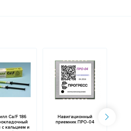
лл Ca/F 186
Навигационный
Хо
прокладочный
приемник ПРО-04
х
 с кальцием и
Х