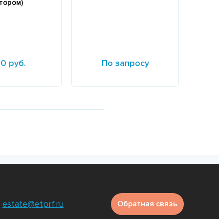
тором)
0 руб.
По запросу
е
Подробнее
Подр
estate@etprf.ru
Обратная связь