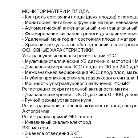
МОНИТОР МАТЕРИ И ПЛОДА
• Контроль состояния плода (двух плодов) с помощ
• Мониторинг витальных функций матери: неивазивн
• Автоматический антенатальный и интранатальный
• Формирование сигналов тревоги для привлечени
• Удаленный мониторинг состояния плода и матери
• Хранение результатов обследований в электрон
ОСНОВНЫЕ ХАРАКТЕРИСТИКИ:
Ультразвуковые каналы регистрации ЧСС
• Мультикристаллические УЗ датчики с частотой 1 М
• Диапазон измерения ЧСС плода: от 30 до 240 уд/м
• Межканальная верификация ЧСС: плод/плод, мать
• Глубина проникновения ультразвукового сигнала: 
• Мощность ультразвукового излучения: <10 мВт
Регистрации сократительной активности матки
• Диапазон измерений ТОСО-датчика: 0 - 100 услов
• Ручной режим установки нуля
Регистрация двигательной активности плода поср
Актограмма
Регистрация прямой ЭКГ плода
• Инвазивный скальп-электрод
ЭКГ матери
• 3 канала отведения ЭКГ;