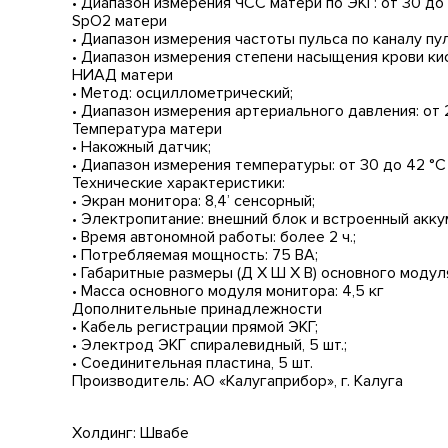
• Диапазон измерения ЧСС матери по ЭКГ: от 30 до 
SpO2 матери
• Диапазон измерения частоты пульса по каналу пул
• Диапазон измерения степени насыщения крови ки
НИАД матери
• Метод: осциллометрический;
• Диапазон измерения артериального давления: от 20
Температура матери
• Накожный датчик;
• Диапазон измерения температуры: от 30 до 42 °С
Технические характеристики:
• Экран монитора: 8,4’ сенсорный;
• Электропитание: внешний блок и встроенный акку
• Время автономной работы: более 2 ч.;
• Потребляемая мощность: 75 ВА;
• Габаритные размеры (Д Х Ш Х В) основного модул
• Масса основного модуля монитора: 4,5 кг
Дополнительные принадлежности
• Кабель регистрации прямой ЭКГ;
• Электрод ЭКГ спиралевидный, 5 шт.;
• Соединительная пластина, 5 шт.
Производитель: АО «Калугаприбор», г. Калуга
Холдинг: Швабе