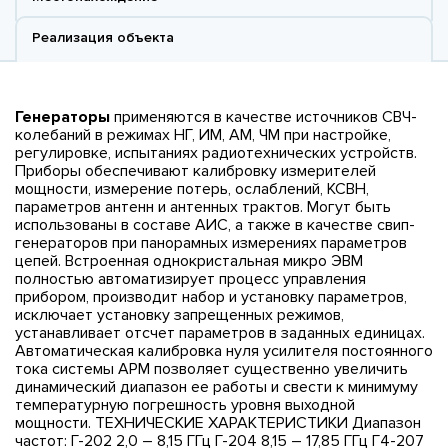
Реализация объекта
Генераторы
применяются в качестве источников СВЧ-
колебаний в режимах НГ, ИМ, АМ, ЧМ при настройке,
регулировке, испытаниях радиотехнических устройств.
Приборы обеспечивают калибровку измерителей
мощности, измерение потерь, ослаблений, КСВН,
параметров антенн и антенных трактов. Могут быть
использованы в составе АИС, а также в качестве свип-
генераторов при панорамных измерениях параметров
цепей. Встроенная однокристальная микро ЭВМ
полностью автоматизирует процесс управления
прибором, производит набор и установку параметров,
исключает установку запрещенных режимов,
устанавливает отсчет параметров в заданных единицах.
Автоматическая калибровка нуля усилителя постоянного
тока системы АРМ позволяет существенно увеличить
динамический диапазон ее работы и свести к минимуму
температурную погрешность уровня выходной
мощности. ТЕХНИЧЕСКИЕ ХАРАКТЕРИСТИКИ Диапазон
частот: Г-202 2,0 – 8,15 ГГц Г-204 8,15 – 17,85 ГГц Г4-207