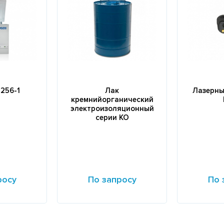
256-1
Лак
Лазерны
кремнийорганический
электроизоляционный
серии КО
росу
По запросу
По 
Подробнее
Подробне