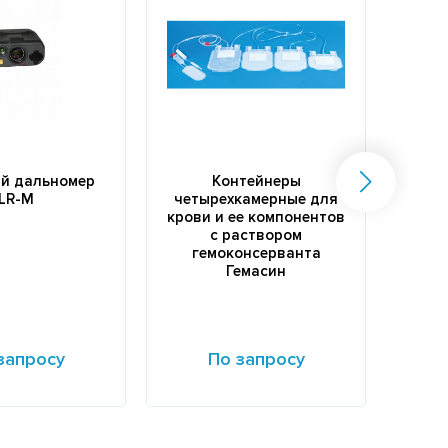
й дальномер
Контейнеры
Воло
LR-M
четырехкамерные для
к
крови и ее компонентов
с раствором
гемоконсерванта
Гемасин
запросу
По запросу
е
Подробнее
Подр