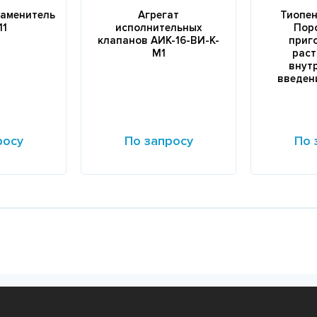
аменитель
Агрегат
Тиопен
11
исполнительных
Пор
клапанов АИК-16-ВИ-К-
приг
М1
раст
внут
введения
росу
По запросу
По 
Подробнее
Подробне