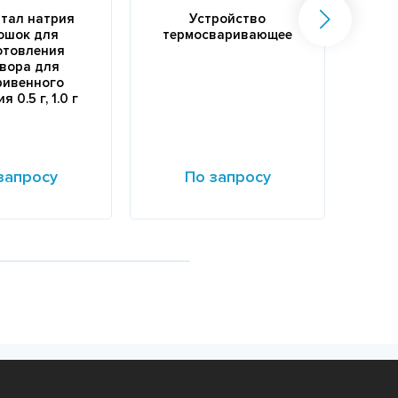
тал натрия
Устройство
Ле
ошок для
термосваривающее
нан
отовления
с
вора для
ривенного
 0.5 г, 1.0 г
запросу
По запросу
е
Подробнее
Подр