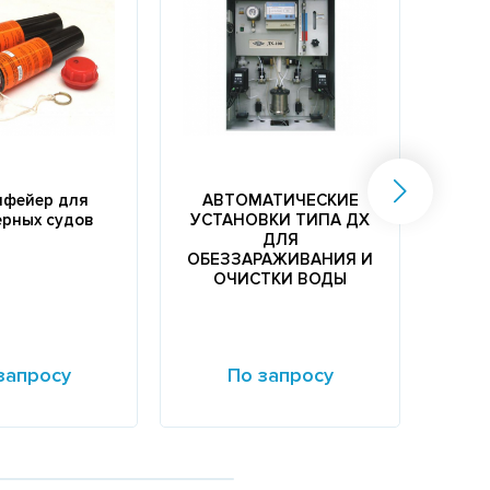
фейер для
АВТОМАТИЧЕСКИЕ
Аппа
рных судов
УСТАНОВКИ ТИПА ДХ
вент
ДЛЯ
н
ОБЕЗЗАРАЖИВАНИЯ И
ОЧИСТКИ ВОДЫ
запросу
По запросу
е
Подробнее
Подр