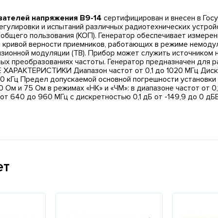
вателей напряжения В9-14
сертифицирован и внесен в Гос
регулировки и испытаний различных радиотехнических устрой
 общего пользования (КОП). Генератор обеспечивает измере
и кривой верности приемников, работающих в режиме немоду
визионной модуляции (ТВ). Прибор может служить источником 
ных преобразованиях частоты. Генератор предназначен для р
 ХАРАКТЕРИСТИКИ Диапазон частот от 0,1 до 1020 МГц Дискр
ц 1,0 кГц Предел допускаемой основной погрешности установк
Ом и 75 Ом в режимах «НК» и «ЧМ»: в диапазоне частот от 0,1
 от 640 до 960 МГц с дискретностью 0,1 дБ от -149,9 до 0 дБ
ет