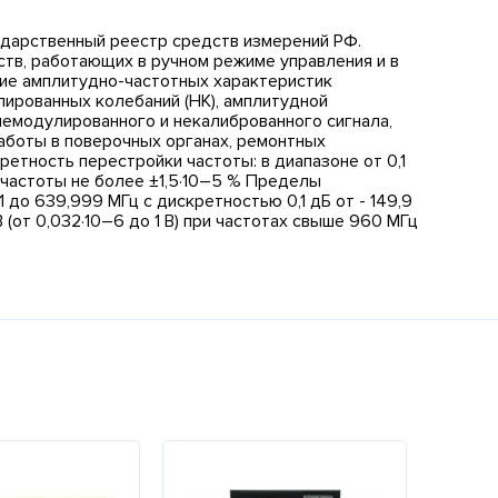
ударственный реестр средств измерений РФ.
ств, работающих в ручном режиме управления и в
ние амплитудно-частотных характеристик
лированных колебаний (НК), амплитудной
немодулированного и некалиброванного сигнала,
аботы в поверочных органах, ремонтных
етность перестройки частоты: в диапазоне от 0,1
и частоты не более ±1,5·10–5 % Пределы
 до 639,999 МГц с дискретностью 0,1 дБ от - 149,9
В (от 0,032·10–6 до 1 В) при частотах свыше 960 МГц