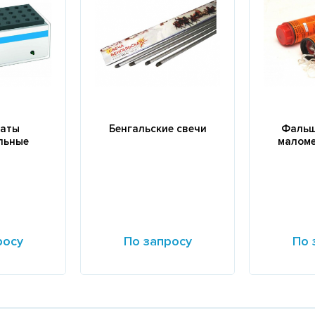
таты
Бенгальские свечи
Фальш
льные
маломе
росу
По запросу
По 
Подробнее
Подробне