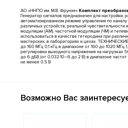
АО «ННПО им. М.В. Фрунзе»
Комплект преобразо
Генератор сигналов предназначен для настройки, 
автоматизированном режиме управления по каналу
различных устройств, реальной чувствительности 
модуляции (АМ), частотной модуляции (ЧМ) и теле
использоваться в качестве гетеродина при различ
мастерских, в лабораториях и цехах. ТЕХНИЧЕСКИЕ
до 160 МГц 0,1 кГц в диапазоне от 160 до 1020 МГ
регулировки выходного напряжения на нагрузках 50 
до 6 дБВ (от 0,032·10–6 до 2 В) в диапазоне частот
не менее 0,5 В
Возможно Вас заинтересу