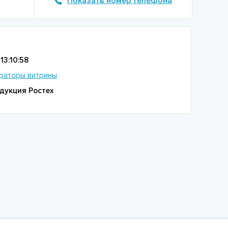
Показать номер телефона
13:10:58
раторы витрины
дукция Ростех