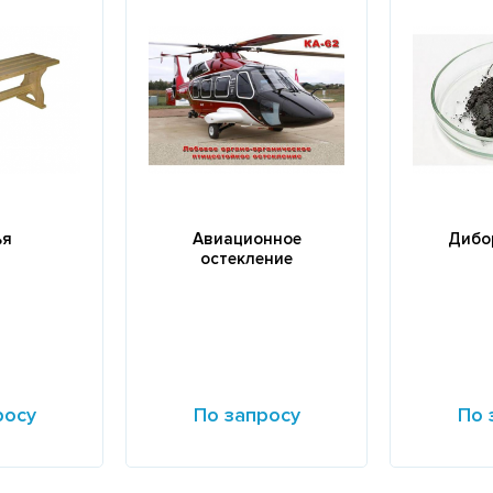
ья
Авиационное
Дибо
остекление
росу
По запросу
По 