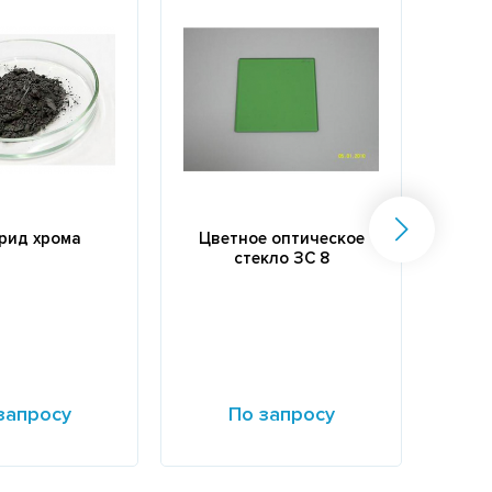
рид хрома
Цветное оптическое
Цве
стекло ЗС 8
запросу
По запросу