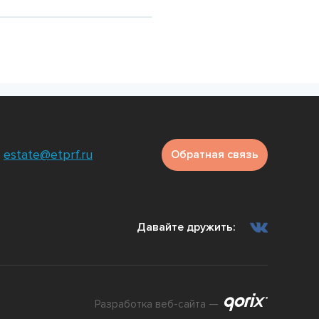
е
Подробнее
Подр
estate@etprf.ru
Обратная связь
Давайте дружить:
Разработка веб-сайта —