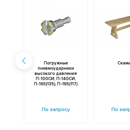
Погружные
Скам
пневмоударники
высокого давления
П-100СИ, П-140СИ,
П-165(135), П-165(117)
По запросу
По зап