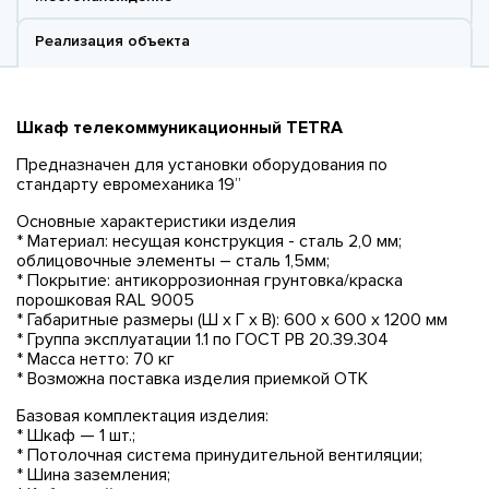
Реализация объекта
Шкаф телекоммуникационный TETRA
Предназначен для установки оборудования по
стандарту евромеханика 19”
Основные характеристики изделия
* Материал: несущая конструкция - сталь 2,0 мм;
облицовочные элементы – сталь 1,5мм;
* Покрытие: антикоррозионная грунтовка/краска
порошковая RAL 9005
* Габаритные размеры (Ш х Г х В): 600 х 600 х 1200 мм
* Группа эксплуатации 1.1 по ГОСТ РВ 20.39.304
* Масса нетто: 70 кг
* Возможна поставка изделия приемкой ОТК
Базовая комплектация изделия:
* Шкаф — 1 шт.;
* Потолочная система принудительной вентиляции;
* Шина заземления;