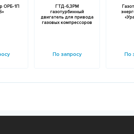
р ОРБ-1П
ГТД-6,3РМ
Газо
S»
газотурбинный
энерг
двигатель для привода
«Ур
газовых компрессоров
росу
По запросу
По 
Подробнее
Подробне