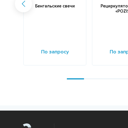
Бенгальские свечи
Рециркулято
«POZI
По запросу
По зап
Подробнее
Подробнее