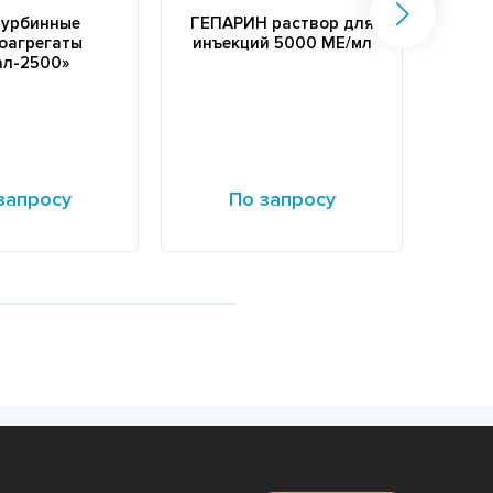
турбинные
ГЕПАРИН раствор для
оагрегаты
инъекций 5000 МЕ/мл
(
ал-2500»
к
запросу
По запросу
е
Подробнее
Подр