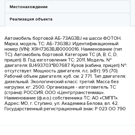
Местонахождение
Реализация объекта
Автомобиль бортовой АБ-73AG3BJ на шасси ФОТОН.
Марка, модель ТС: АБ-73G3BJ. Идентификационный
номер (VIN): Х9Н7363BJB0000016. Наименование (тип
ТС): Автомобиль бортовой. Категория ТС (A, B, C, D,
прицеп): B. Год изготовления ТС: 2011. Модель, №
двигателя: BJ493703*B07687. Кузов (кабина, прицеп) №:
отсутствует. Мощность двигателя, л.с. (кВт): 95 (70).
Рабочий объем двигателя, куб. см: 2 771. Тип двигателя:
дизельный. Экологический класс: третий. Масса без
нагрузки, кг: 2500. Организация - изготовитель ТС
(страна): РОССИЯ, ООО «Центртранстенмаш».
Наименование (ф.и.о.) собственника ТС: АО «СМПП».
Адрес: МО, г. Ступино, ул. Академика Белова, вл. 42.
Государственный регистрационный знак: Р 023 ОО 790