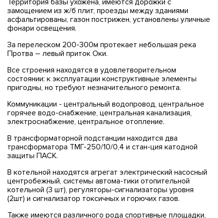
Территория базы ухожена, имеются дорожки с
замощением из ж/б плит, проезды между зданиями
асфальтированы, газон пострижен, установлены уличные
фонари освещения.
За перелеском 200-300м протекает небольшая река
Протва – левый приток Оки.
Все строения находятся в удовлетворительном
состоянии: к эксплуатации конструктивные элементы
пригодны, но требуют незначительного ремонта.
Коммуникации - центральный водопровод, центральное
горячее водо-снабжение, центральная канализация,
электроснабжение, центральное отопление.
В трансформаторной подстанции находится два
трансформатора ТМГ-250/10/0,4 и стан-ция катодной
защиты ПАСК.
В котельной находятся агрегат электрический насосный
центробежный, системы автома-тики отопительной
котельной (3 шт), регуляторы-сигнализаторы уровня
(2шт) и сигнализатор токсичных и горючих газов.
Также имеются различного рода спортивные площадки,