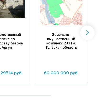
одственный
Земельно-
плекс по
имущественный
и
дству бетона
комплекс 233 Га.
ко
о. Аргун
Тульская область
295.14 руб.
60 000 000 руб.
5
е
Подробнее
Подр