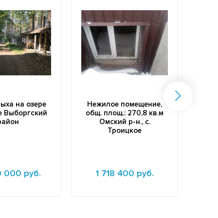
дыха на озере
Нежилое помещение,
Зем
е Выборгский
общ. площ.: 270,8 кв.м
район
Омский р-н., с.
пом
Троицкое
0 000 руб.
1 718 400 руб.
54 
е
Подробнее
Подр