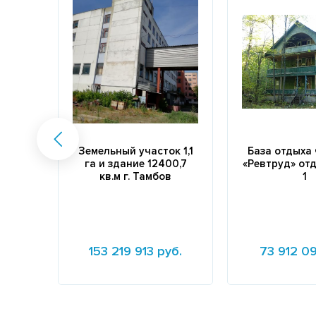
Земельный участок 1,1
База отдыха
га и здание 12400,7
«Ревтруд» от
кв.м г. Тамбов
1
153 219 913 руб.
73 912 09
Подробнее
Подробнее