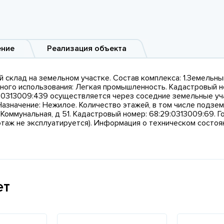
ение
Реализация объекта
клад на земельном участке. Состав комплекса: 1.Земельный 
ного использования: Легкая промышленность. Кадастровый но
0313009:439 осуществляется через соседние земельные участ
значение: Нежилое. Количество этажей, в том числе подземн
Коммунальная, д 51. Кадастровый номер: 68:29:0313009:69. Го
2 этаж не эксплуатируется). Информация о техническом состоя
ет