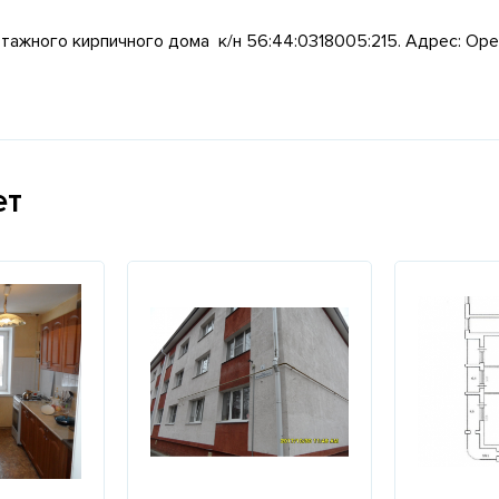
ти этажного кирпичного дома к/н 56:44:0318005:215. Адрес: Оре
ет