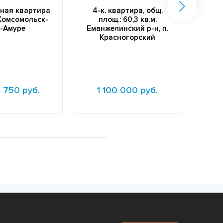
ная квартира
4-к. квартира, общ.
1-ко
Комсомольск-
площ.: 60,3 кв.м.
общ
-Амуре
Еманжелинский р-н, п.
Красногорский
Свер
г
 750 руб.
1 100 000 руб.
4
е
Подробнее
Подр