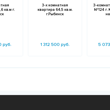
атная
3-х комнатная
3-комнат
6 кв.м г.
квартира 64,5 кв.м.
№124 г. 
ск
г.Рыбинск
на
0 руб.
1 312 500 руб.
5 073
Подробнее
Подробне