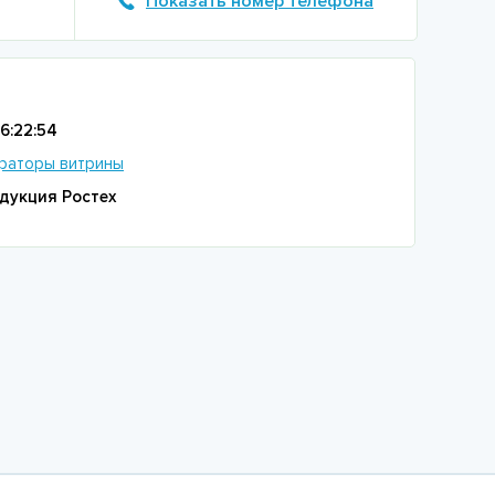
Показать номер телефона
16:22:54
раторы витрины
дукция Ростех