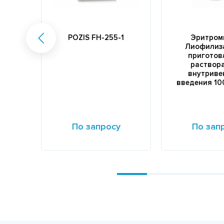
POZIS FH-255-1
Эритром
Лиофилиз
приготов
раствор
внутриве
введения 100
По запросу
По зап
Подробнее
Подробнее