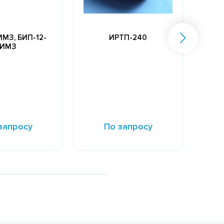
ИМЗ, БИП-12-
ИРТП-240
«Счи
ИМЗ
запросу
По запросу
е
Подробнее
Подр