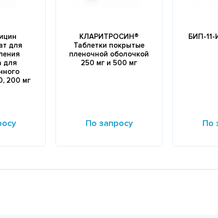
ицин
КЛАРИТРОСИН®
БИП-11-
ат для
Таблетки покрытые
ления
пленочной оболочкой
а для
250 мг и 500 мг
нного
, 200 мг
росу
По запросу
По 
Подробнее
Подробне