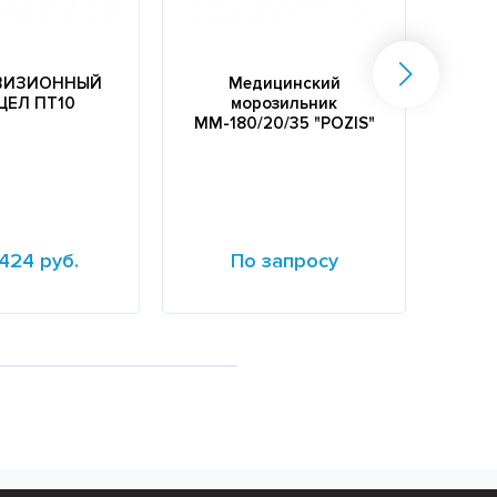
ВИЗИОННЫЙ
Медицинский
Три
ЦЕЛ ПТ10
морозильник
ММ-180/20/35 "POZIS"
424 руб.
По запросу
е
Подробнее
Подр