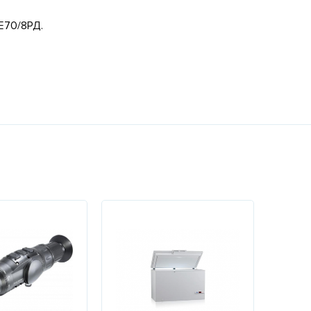
Е70/8РД.