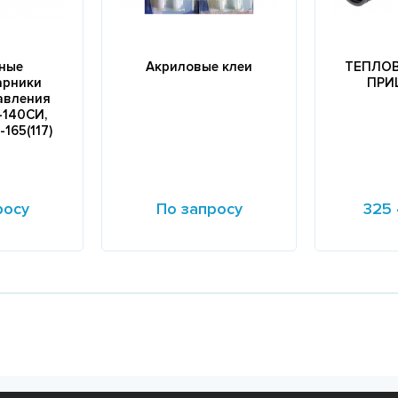
ные
Акриловые клеи
ТЕПЛО
арники
ПРИ
авления
-140СИ,
-165(117)
росу
По запросу
325 
Подробнее
Подробне