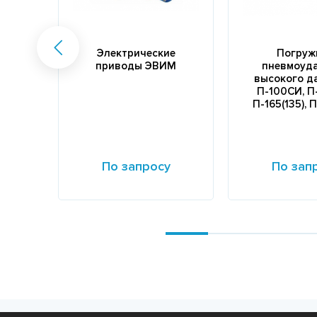
Электрические
Погруж
приводы ЭВИМ
пневмоуд
высокого д
П-100СИ, П
П-165(135), П
По запросу
По зап
Подробнее
Подробнее