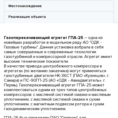
Местонахождение
Реализация объекта
Газоперекачивающий агрегат ГПА-25
– одна из
новейших разработок в модельном ряду АО "ОДК -
Газовые турбины". Данная установка вобрала в себя
самые совершенные и современные технологии
газотурбинной и компрессорной отрасли. Агрегат имеет
высокие технические показатели.
В качестве привода центробежного компрессора в
агрегатах (по желанию заказчика) могут применяться
газотурбинные двигатели НК-36СТ (ПАО «Кузнецов», г.
Самара) и ПС-90ГП-25 (АО «ОДК - Авиадвигатель», г.
Пермь). Газоперекачивающий агрегат ГПА-25 может
комплектоваться одним из трех типов центробежных
компрессоров: с масляной системой смазки и масляным
уплотнением, с масляной системой смазки и сухим
уплотнением, с магнитным подвесом ротора и сухим
газодинамическим уплотнением.
ГПА-25 был определен ПАО "Газпром" для