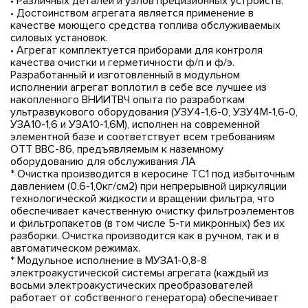
• Различных деталей и узлов прецизионных устройств.
• Достоинством агрегата является применение в
качестве моющего средства топлива обслуживаемых
силовых установок.
• Агрегат комплектуется приборами для контроля
качества очистки и герметичности ф/п и ф/э.
Разработанный и изготовленный в модульном
исполнении агрегат воплотил в себе все лучшее из
накопленного ВНИИТВЧ опыта по разработкам
ультразвукового оборудования (УЗУ4-1,6-0, УЗУ4М-1,6-0,
УЗА10-1,6 и УЗА10-1,6М), исполнен на современной
элементной базе и соответствует всем требованиям
ОТТ ВВС-86, предъявляемым к наземному
оборудованию для обслуживания ЛА
* Очистка производится в керосине ТС1 под избыточным
давлением (0,6-1,0кг/см2) при непрерывной циркуляции
технологической жидкости и вращении фильтра, что
обеспечивает качественную очистку фильтроэлементов
и фильтропакетов (в том числе 5-ти микронных) без их
разборки. Очистка производится как в ручном, так и в
автоматическом режимах.
* Модульное исполнение в МУЗА1-0,8-8
электроакустической системы агрегата (каждый из
восьми электроакустических преобразователей
работает от собственного генератора) обеспечивает