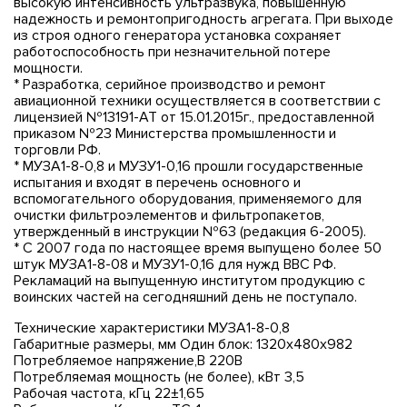
высокую интенсивность ультразвука, повышенную
надежность и ремонтопригодность агрегата. При выходе
из строя одного генератора установка сохраняет
работоспособность при незначительной потере
мощности.
* Разработка, серийное производство и ремонт
авиационной техники осуществляется в соответствии с
лицензией №13191-АТ от 15.01.2015г., предоставленной
приказом №23 Министерства промышленности и
торговли РФ.
* МУЗА1-8-0,8 и МУЗУ1-0,16 прошли государственные
испытания и входят в перечень основного и
вспомогательного оборудования, применяемого для
очистки фильтроэлементов и фильтропакетов,
утвержденный в инструкции №63 (редакция 6-2005).
* C 2007 года по настоящее время выпущено более 50
штук МУЗА1-8-08 и МУЗУ1-0,16 для нужд ВВС РФ.
Рекламаций на выпущенную институтом продукцию с
воинских частей на сегодняшний день не поступало.
Технические характеристики МУЗА1-8-0,8
Габаритные размеры, мм Один блок: 1320х480х982
Потребляемое напряжение,В 220В
Потребляемая мощность (не более), кВт 3,5
Рабочая частота, кГц 22±1,65