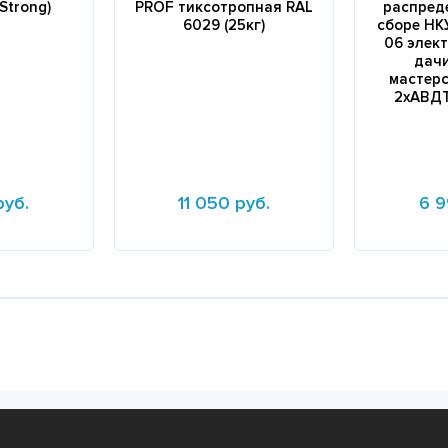
Strong)
PROF тиксотропная RAL
распред
6029 (25кг)
сборе НК
06 элек
дачи
мастерс
2хАВДТ
руб.
11 050 руб.
6 9
Подробнее
Подробне