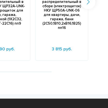
елительный в
распределительный в
а
У ЩР32А-UNK-
сборе (электрощиток)
мод
трощиток для
НКУ ЩР50А-UNK-06
1C
, гаража,
для квартиры, дачи,
кой (1Х2С32,
гаража, бани
-22С16) пп9
(2С50,1В10,2хВ16,1В25)
пп16
90 руб.
3 815 руб.
е
Подробнее
Подр