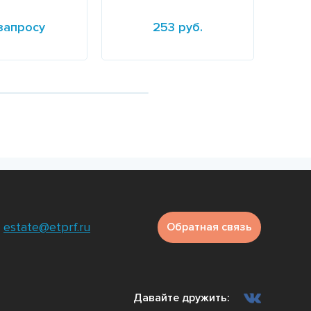
запросу
253 руб.
е
Подробнее
Подр
estate@etprf.ru
Обратная связь
Давайте дружить: