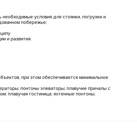
ь необходимые условия для стоянки, погрузки и
удованном побережье;
нципу
и и развития.
 объектов, при этом обеспечивается минимальное
ераторы; понтоны элеваторы; плавучие причалы с
м; плавучая гостиница; яхтенные понтоны;