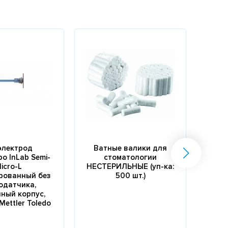
электрод
Ватные валики для
Удли
о InLab Semi-
стоматологии
инфуз
icro-L
НЕСТЕРИЛЬНЫЕ (уп-ка:
3,0
рованный без
500 шт.)
одатчика,
ный корпус,
 Mettler Toledo