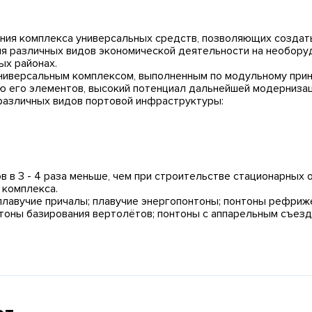
вания комплекса универсальных средств, позволяющих создат
ния различных видов экономической деятельности на необор
ых районах.
ниверсальным комплексом, выполненным по модульному при
 его элементов, высокий потенциал дальнейшей модернизаци
различных видов портовой инфраструктуры:
в в 3 - 4 раза меньше, чем при строительстве стационарных
 комплекса.
плавучие причалы; плавучие энергопонтоны; понтоны рефриж
нтоны базирования вертолётов; понтоны с аппарельным съездо