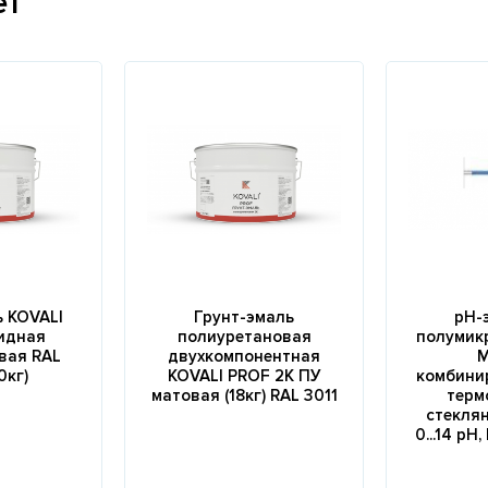
ет
ь KOVALI
Грунт-эмаль
рН-
идная
полиуретановая
полумикр
вая RAL
двухкомпонентная
M
0кг)
KOVALI PROF 2K ПУ
комбини
матовая (18кг) RAL 3011
терм
стеклян
0...14 pH,