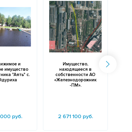
ижимое и
Имущество,
Нежи
е имущество
находящееся в
зе
ника "Аять" с.
собственности АО
(п
йдуриха
«Железнодорожник
-ПМ».
 000 руб.
2 671 100 руб.
6