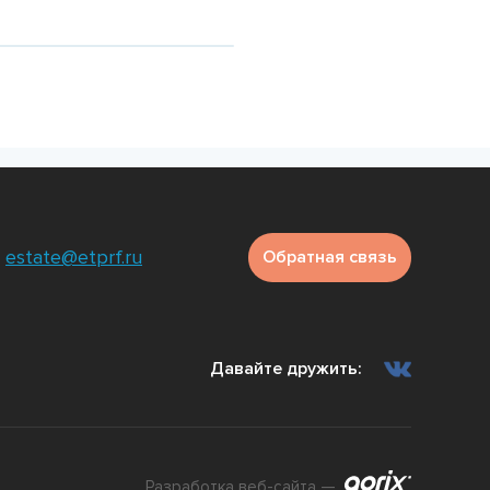
е
Подробнее
Подр
estate@etprf.ru
Обратная связь
Давайте дружить:
Разработка веб-сайта —