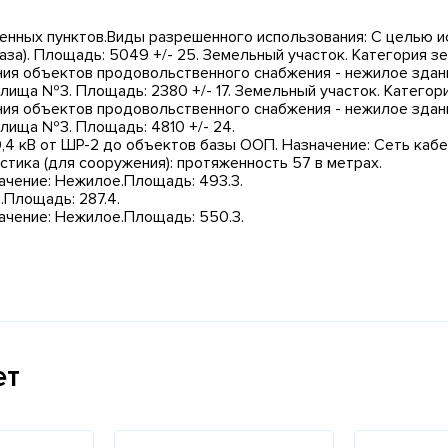
ленных пунктов.Виды разрешенного использования: С целью 
за). Площадь: 5049 +/- 25. Земельный участок. Категория з
ия объектов продовольственного снабжения - нежилое здани
ща №3. Площадь: 2380 +/- 17. Земельный участок. Категори
ия объектов продовольственного снабжения - нежилое здани
ища №3. Площадь: 4810 +/- 24.
,4 кВ от ШР-2 до объектов базы ООП. Назначение: Сеть каб
тика (для сооружения): протяженность 57 в метрах.
чение: Нежилое.Площадь: 493.3.
.Площадь: 287.4.
чение: Нежилое.Площадь: 550.3.
ет