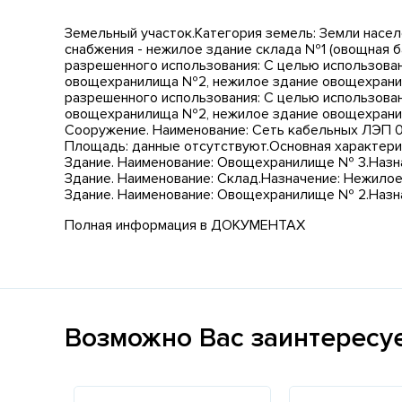
Земельный участок.Категория земель: Земли насе
снабжения - нежилое здание склада №1 (овощная ба
разрешенного использования: С целью использован
овощехранилища №2, нежилое здание овощехранили
разрешенного использования: С целью использован
овощехранилища №2, нежилое здание овощехранил
Сооружение. Наименование: Сеть кабельных ЛЭП 0
Площадь: данные отсутствуют.Основная характерис
Здание. Наименование: Овощехранилище № 3.Назна
Здание. Наименование: Склад.Назначение: Нежилое
Здание. Наименование: Овощехранилище № 2.Назна
Полная информация в ДОКУМЕНТАХ
Возможно Вас заинтересу