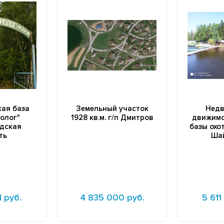
кая база
Земельный участок
Недв
олог"
1928 кв.м. г/п Дмитров
движимо
дская
базы охот
ть
Ша
1 руб.
4 835 000 руб.
5 611