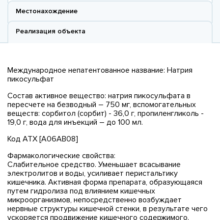
Местонахождение
Реализация объекта
Международное непатентованное название: Натрия
пикосульфат
Состав активное вещество: натрия пикосульфата в
пересчете на безводный – 750 мг, вспомогательных
веществ: сорбитол (сорбит) - 36,0 г, пропиленгликоль -
19,0 г, вода для инъекций – до 100 мл.
Код ATX [А06АВ08]
Фармакологические свойства:
Слабительное средство. Уменьшает всасывание
электролитов и воды, усиливает перистальтику
кишечника. Активная форма препарата, образующаяся
путем гидролиза под влиянием кишечных
микроорганизмов, непосредственно возбуждает
нервные структуры кишечной стенки, в результате чего
ускоряется продвижение кишечного содержимого.