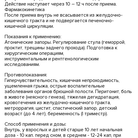
Действие наступает через 10 – 12 ч после приема.
Фармакокинетика
После приема внутрь не всасывается из желудочно-
кишечного тракта и не подвергается печеночно-
кишечной циркуляции.
Показания к применению:
Атонические запоры. Регулирование стула (геморрой,
проктит, трещины заднего прохода). Подготовка к
хирургическим операциям,
инструментальным и рентгенологическим
исследованиям.
Противопоказания:
Гиперчувствительность, кишечная непроходимость,
ущемленная грыжа, острые воспалительные
заболевания органов брюшной полости. Перитонит, боль
в животе (неясного генеза), тяжелая дегидратация,
кровотечения из желудочно-кишечного тракта,
метроррагия, цистит, спастический запор, детский
возраст (до 4 лет), беременность (І триместр).
Способ применения и дозы:
Внутрь, у взрослых и детей старше 10 лет начальная
доза - 10 кап. перед сном, в среднем - 12-24 кап, при