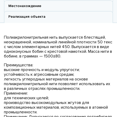
Местонахождение
Реализация объекта
Полиакрилонитрильная нить выпускается блестящей,
неокрашенной, номинальной линейной плотности 50 текс
с числом элементарных нитей 450. Выпускается в виде
одноконусных бобин с крестовой намоткой. Масса нити в
бобине, в граммах — 1500±80.
Преимущества:
высокие прочность и модуль упругости;
устойчивость к агрессивным средам;
легкость углеродных материалов на основе
полиакрилонитрильной нити позволяет использовать их
в различных отраслях промышленности.
Применение:
для технических целей;
производство высокомодульных жгутов для
композиционных материалов, используемых в атомной
промышленности.
Примечание: Допускается по согласованию потребителя