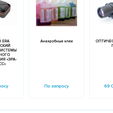
D ERA
Анаэробные клеи
ОПТИЧЕ
СКИЙ
СИСТЕМЫ
НОГО
ИЯ «ЭРА-
СС»
росу
По запросу
69 
Подробнее
Подробне