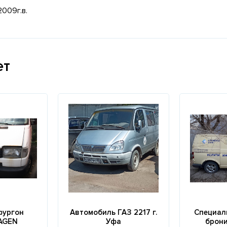
009г.в.
ет
фургон
Автомобиль ГАЗ 2217 г.
Специал
AGEN
Уфа
брон