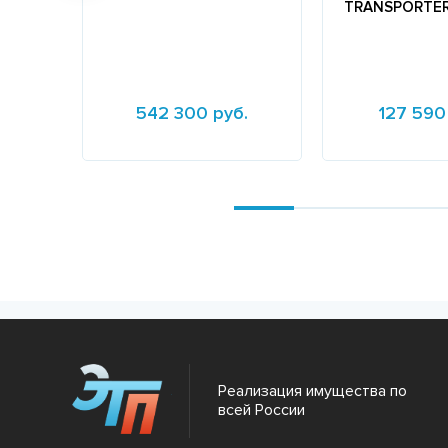
TRАNSРОRТЕR
542 300 руб.
127 590
Подробнее
Подробнее
Реализация имущества по
всей России