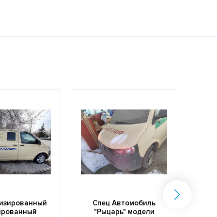
изированный
Спец Автомобиль
Авт
ированный
"Рыцарь" модели