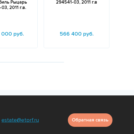
биль Рыцарь
294541-03, 2011 г.в
03, 2011 г.в.
 000 руб.
566 400 руб.
е
Подробнее
Подр
estate@etprf.ru
Обратная связь