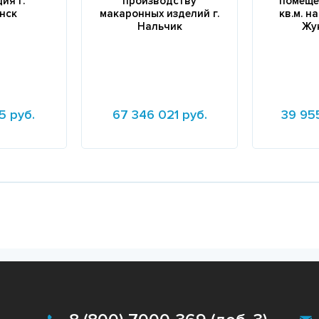
ия г.
производству
помещен
нск
макаронных изделий г.
кв.м. на
Нальчик
Жу
5 руб.
67 346 021 руб.
39 95
Подробнее
Подробне