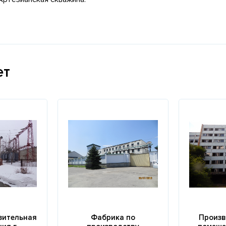
ет
зительная
Фабрика по
Произв