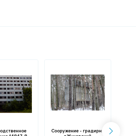
одственное
Сооружение - градирня
И