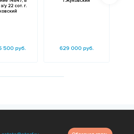
ие 14847, 8
г.Жуковский
комп
 з/у 22 сот. г.
ковский
5 500 руб.
629 000 руб.
16
е
Подробнее
Подр