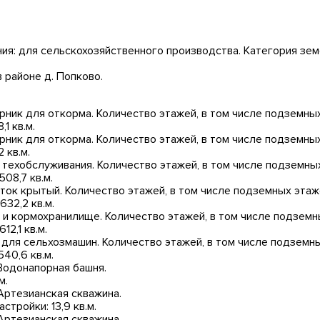
ия: для сельскохозяйственного производства. Категория зем
 районе д. Попково.
рник для откорма. Количество этажей, в том числе подземных 
1 кв.м.
рник для откорма. Количество этажей, в том числе подземных 
 кв.м.
 техобслуживания. Количество этажей, в том числе подземных
08,7 кв.м.
ток крытый. Количество этажей, в том числе подземных этаже
32,2 кв.м.
 и кормохранилище. Количество этажей, в том числе подземны
2,1 кв.м.
 для сельхозмашин. Количество этажей, в том числе подземных
40,6 кв.м.
Водонапорная башня.
м.
Артезианская скважина.
тройки: 13,9 кв.м.
Артезианская скважина.