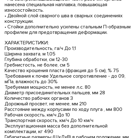
нанесена специальная наплавка, повышающая
износостойкость.
• Двойной слой сварного шва в сварных соединениях
конструкции.
• Стойки дополнительно усилены стальным П-образным
профилем для предотвращения деформации.
ХАРАКТЕРИСТИКИ:
Производительность, га/ч До 1,1
Ширина захвата, м 1,05
Глубина обработки, см 12-30
Гребнистость, не более, см 5
Качество крошения пласта (фракция до 5 см), % 75
Требования к почве Удельное сопротивление - до 09,
мПа, влажность до 30%
Требуемая мощность, не менее л.с. 80
Диаметр присоединительных пальцев, мм 28
Количество рабочих органов 3
Дорожный просвет, не менее, мм 210
Расстояние между корпусами по ходу плуга , мм 800
Рабочая скорость, км/ч До 10
Транспортная скорость, км/ч До 10 км/ч
Эксплуатационная масса без дополнительной
комплектации, кг 490
Габаритные размеры (ШхДхВ) в рабочем положении, мм